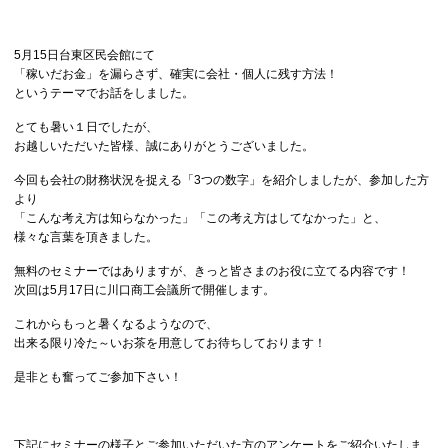
5月15日台東区民会館にて
「稼いだお金」を漏らさず、確実に会社・個人に残す方法！
というテーマでお話をしました。
とても暑い１日でしたが、
お越しいただいた皆様、誠にありがとうございました。
今回も会社の財務状況を捉える「3つの数字」を紹介しましたが、参加した方
より
「こんな考え方は知らなかった」「この考え方はしてなかった」と、
様々な言葉を頂きました。
無料のセミナーではありますが、きっと皆さまのお役に立てる内容です！
次回は5月17日に川口商工会議所で開催します。
これからもっと暑くなるようなので、
出来る限り冷た～いお茶を用意してお待ちしております！
是非とも奮ってご参加下さい！
下記にセミナーの様子とご参加いただいた方のアンケートをご紹介いたしま