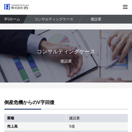
株式会社IPJ
IPJホーム
コンサルティングケース
建設業
コンサルティングケース
建設業
倒産危機からのV字回復
業種
建設業
売上高
5億