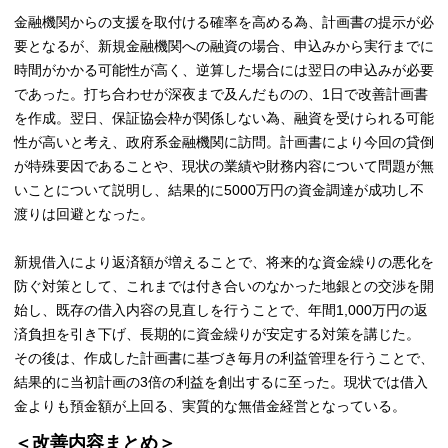
金融機関からの支援を取付ける確率を高める為、計画書の提示が必
要となるが、新規金融機関への融資の場合、申込みから実行までに
時間がかかる可能性が高く、逆算した場合には翌日の申込みが必要
であった。打ち合わせが深夜まで及んだものの、1日で改善計画書
を作成。翌日、保証協会枠が関係しない為、融資を受けられる可能
性が高いと考え、政府系金融機関に訪問。計画書により今回の貸倒
が特殊要因であることや、現状の業績や財務内容について問題が無
いことについて説明し、結果的に5000万円の資金調達が成功し不
渡りは回避となった。
新規借入により返済額が増えることで、将来的な資金繰りの悪化を
防ぐ対策として、これまでは付き合いのなかった地銀との交渉を開
始し、既存の借入内容の見直しを行うことで、年間1,000万円の返
済負担を引き下げ、長期的に資金繰りが安定する対策を講じた。
その後は、作成した計画書に基づき毎月の利益管理を行うことで、
結果的に当初計画の3倍の利益を創出するに至った。現状では借入
金よりも預金額が上回る、実質的な無借金経営となっている。
＜改善内容まとめ＞